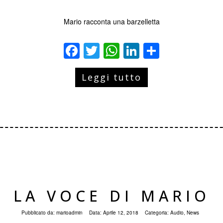
Mario racconta una barzelletta
Facebook
Twitter
WhatsApp
LinkedIn
Condivid
Leggi tutto
LA VOCE DI MARIO
Pubblicato da:
marioadmin
Data:
Aprile 12, 2018
Categoria:
Audio
,
News