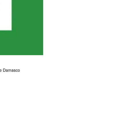
age Damasco
i